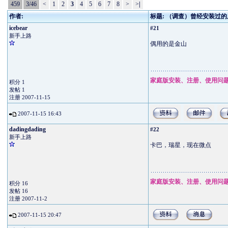
459
3/46
<
1
2
3
4
5
6
7
8
>
>
|
作者:
标题: （调查）曾经安装过
icebear
#21
新手上路
偶用的是金山
家庭版安装、注册、使用问
积分 1
发帖 1
注册 2007-11-15
2007-11-15 16:43
dadingdading
#22
新手上路
卡巴，瑞星，现在微点
家庭版安装、注册、使用问
积分 16
发帖 16
注册 2007-11-2
2007-11-15 20:47