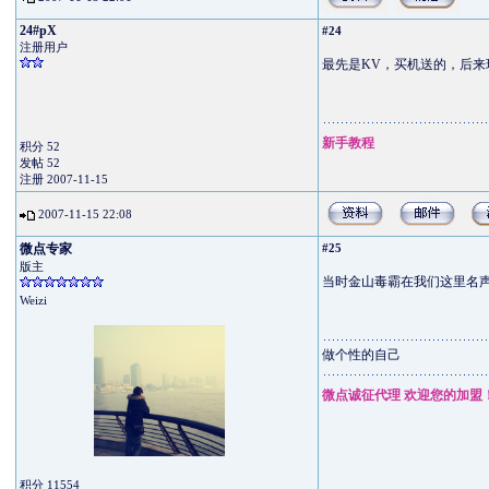
24#pX
#24
注册用户
最先是KV，买机送的，后来瑞
新手教程
积分 52
发帖 52
注册 2007-11-15
2007-11-15 22:08
微点专家
#25
版主
当时金山毒霸在我们这里名
Weizi
做个性的自己
微点诚征代理 欢迎您的加盟
积分 11554