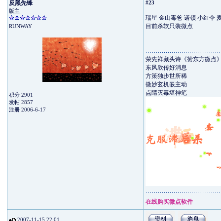
反黑先锋
#23
版主
瑞星 金山毒爸 诺顿 小红伞 麦咖
目前杀软只装微点
RUNWAY
荣先祥藏头诗《赞东方微点
东风欣传好消息
方策独步世所稀
微妙玄机嵌主动
点睛灭毒堪神笔
积分 2901
发帖 2857
注册 2006-6-17
在线购买微点软件
2007-11-15 22:01