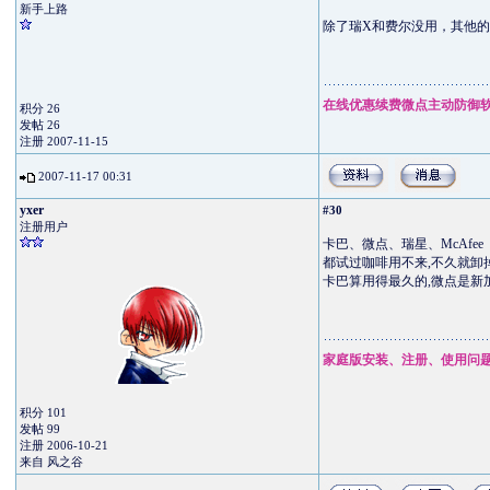
新手上路
除了瑞X和费尔没用，其他的
在线优惠续费微点主动防御
积分 26
发帖 26
注册 2007-11-15
2007-11-17 00:31
yxer
#30
注册用户
卡巴、微点、瑞星、McAfee
都试过咖啡用不来,不久就卸
卡巴算用得最久的,微点是新
家庭版安装、注册、使用问
积分 101
发帖 99
注册 2006-10-21
来自 风之谷