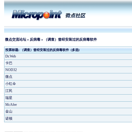
微点交流论坛
»
反病毒
» （调查）曾经安装过的反病毒软件
投票标题: （调查）曾经安装过的反病毒软件 (多选)
Dr.Web
卡巴
NOD32
微点
小红伞
江民
瑞星
McAfee
金山
诺顿