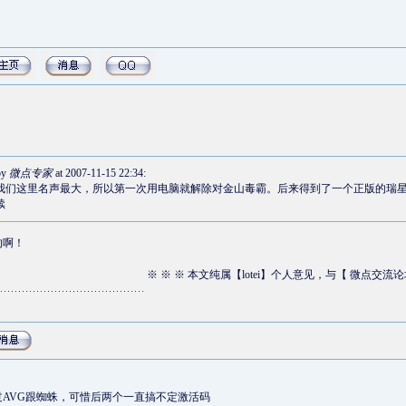
by
微点专家
at 2007-11-15 22:34:
我们这里名声最大，所以第一次用电脑就解除对金山毒霸。后来得到了一个正版的瑞
续
的啊！
※ ※ ※ 本文纯属【lotei】个人意见，与【 微点交流
AVG跟蜘蛛，可惜后两个一直搞不定激活码