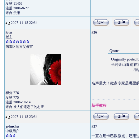
发帖 11458
注册 2006-8-27
来自 贵阳
2007-11-15 22:34
lotei
#26
版主
病毒区地方父母官
Quote:
Originally posted 
当时金山毒霸在
………………待
名声最大！微点专家是哪里
积分 776
发帖 775
注册 2006-10-14
新手教程
来自 被人们遗忘了的村庄
2007-11-15 23:34
johnchu
#27
中级用户
一直在用卡巴跟微点，还用过