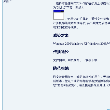
来自 BJ
该样本是使用“C/C++”编写的“龙之谷盗
为“34,816”字节，图标为
，使用“exe”扩展名，通过文件
计算机感染此木马病毒后, 会出现龙之谷
现未知进程等现象。
感染对象
Windows 2000/Windows XP/Windows 2003/Wi
传播途径
文件捆绑、网页挂马、下载器下载
防范措施
已安装使用微点主动防御软件的用户，无须
新版本，微点主动防御都能够有效清除该病
您“发现可疑程序”，请直接选择阻止处理（