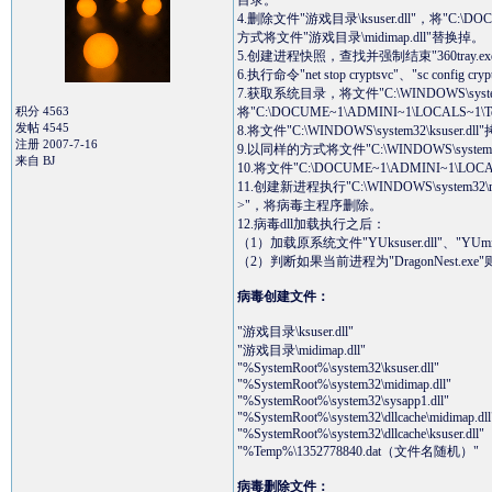
目录。
4.删除文件"游戏目录\ksuser.dll"，将"C:\DOC
方式将文件"游戏目录\midimap.dll"替换掉。
5.创建进程快照，查找并强制结束"360tray.exe"、
6.执行命令"net stop cryptsvc"、"sc config 
7.获取系统目录，将文件"C:\WINDOWS\system32\
积分 4563
将"C:\DOCUME~1\ADMINI~1\LOCALS~1\Tem
发帖 4545
8.将文件"C:\WINDOWS\system32\ksuser.dll"
注册 2007-7-16
9.以同样的方式将文件"C:\WINDOWS\system32\mid
来自 BJ
10.将文件"C:\DOCUME~1\ADMINI~1\LOCALS
11.创建新进程执行"C:\WINDOWS\system32\rund
>"，将病毒主程序删除。
12.病毒dll加载执行之后：
（1）加载原系统文件"YUksuser.dll"、"Y
（2）判断如果当前进程为"DragonNest
病毒创建文件：
"游戏目录\ksuser.dll"
"游戏目录\midimap.dll"
"%SystemRoot%\system32\ksuser.dll"
"%SystemRoot%\system32\midimap.dll"
"%SystemRoot%\system32\sysapp1.dll"
"%SystemRoot%\system32\dllcache\midimap.dll
"%SystemRoot%\system32\dllcache\ksuser.dll"
"%Temp%\1352778840.dat（文件名随机）"
病毒删除文件：