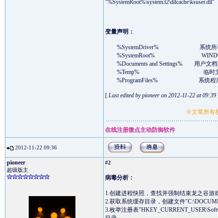
"%SystemRoot%\system32\dllcache\ksuser.dll"
变量声明：
%SystemDriver% 系统所在分
%SystemRoot% WINDODWS
%Documents and Settings% 用户文档目录，
%Temp% 临时文件夹，通常为“C:\Docume
%ProgramFiles% 系统程序默认安装
[
Last edited by pioneer on 2012-11-22 at 09:39
※文章所有权
在线注册微点主动防御软件
2012-11-22 09:36
pioneer
#2
超级版主
病毒分析：
1.创建进程快照，查找并强制结束龙之谷游戏进程"
2.获取系统缓存目录，创建文件"C:\DOCUME~1\
3.枚举注册表"HKEY_CURRENT_USER\Softw