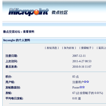
微点交流论坛
» 查看资料
liuyanghe 的个人资料
[ 发短消息 ]
[ 加为好友 ]
[ 搜索帖子 ]
[ 返回上
注册日期:
2007-12-11
上次访问:
2011-4-27 00:53
最后发表:
2010-9-16 11:07
积分:
85 点
用户组:
注册用户
发帖数级别:
Poster
发帖:
67 (占全部帖子的 0.01%)
平均每日发帖:
0.01 篇