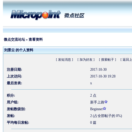
微点交流论坛
» 查看资料
刘景云 的个人资料
[ 发短消息 ]
[ 加为好友 ]
[ 搜索帖子 ]
[ 返回上
注册日期:
2017-10-30
上次访问:
2017-10-30 19:28
最后发表:
x
积分:
2 点
用户组:
新手上路
发帖数级别:
Beginner
发帖:
2 (占全部帖子的 0%)
平均每日发帖:
0 篇