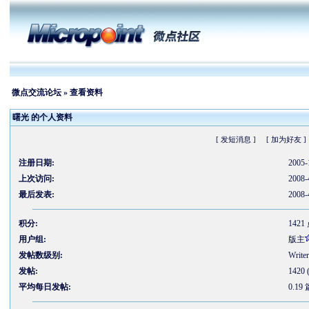
微点交流论坛
» 查看资料
曙光 的个人资料
[ 发短消息 ]
[ 加为好友 ]
注册日期:
2005-
上次访问:
2008-
最后发表:
2008-
积分:
1421
用户组:
版主
发帖数级别:
Writer
发帖:
1420
平均每日发帖:
0.19 