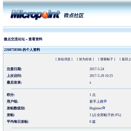
微点交流论坛
» 查看资料
2268758586 的个人资料
[ 发短消息 ]
[ 加为好友 ]
[ 搜索帖子 ]
[ 返回上
注册日期:
2017-5-24
上次访问:
2017-5-29 10:25
最后发表:
x
积分:
1 点
用户组:
新手上路
发帖数级别:
Beginner
发帖:
1 (占全部帖子的 0%)
平均每日发帖:
0 篇