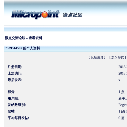
微点交流论坛
» 查看资料
7539514567 的个人资料
[ 发短消息 ]
[ 加为好友 ]
注册日期:
2018-
上次访问:
2018-
最后发表:
x
积分:
1 点
用户组:
新手
发帖数级别:
Begin
发帖:
1 (
平均每日发帖:
0 篇