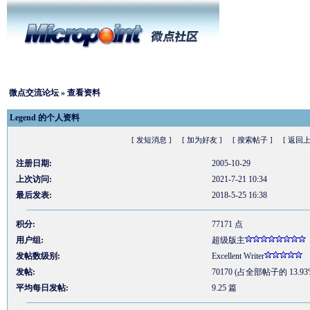
微点交流论坛
» 查看资料
Legend 的个人资料
[ 发短消息 ]
[ 加为好友 ]
[ 搜索帖子 ]
[ 返回上
注册日期:
2005-10-29
上次访问:
2021-7-21 10:34
最后发表:
2018-5-25 16:38
积分:
77171 点
用户组:
超级版主
发帖数级别:
Excellent Writer
发帖:
70170 (占全部帖子的 13.93
平均每日发帖:
9.25 篇