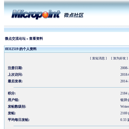
微点交流论坛
» 查看资料
f8312519 的个人资料
[ 发短消息 ]
[ 加为好友 ]
注册日期:
2008-
上次访问:
2018-
最后发表:
2014-
积分:
2184
用户组:
银牌
发帖数级别:
Writer
发帖:
2169
平均每日发帖:
0.33 