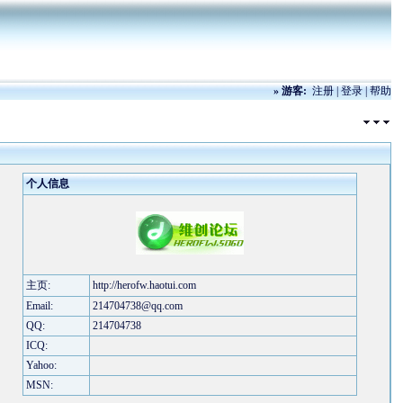
»
游客:
注册
|
登录
|
帮助
个人信息
主页:
http://herofw.haotui.com
Email:
214704738@qq.com
QQ:
214704738
ICQ:
Yahoo:
MSN: