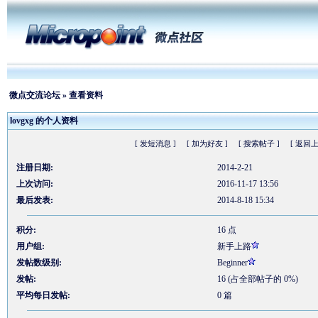
微点交流论坛
» 查看资料
lovgxg 的个人资料
[ 发短消息 ]
[ 加为好友 ]
[ 搜索帖子 ]
[ 返回上
注册日期:
2014-2-21
上次访问:
2016-11-17 13:56
最后发表:
2014-8-18 15:34
积分:
16 点
用户组:
新手上路
发帖数级别:
Beginner
发帖:
16 (占全部帖子的 0%)
平均每日发帖:
0 篇