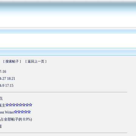
[ 搜索帖子 ]
[ 返回上一页 ]
7-16
4-27 18:21
4-9 17:15
 点
版主
ent Writer
 (占全部帖子的 0.9%)
篇