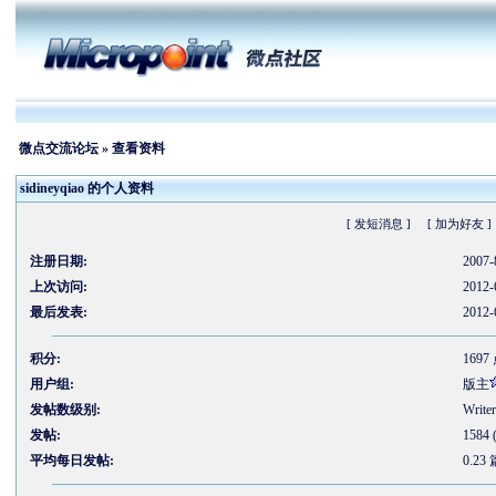
微点交流论坛
» 查看资料
sidineyqiao 的个人资料
[ 发短消息 ]
[ 加为好友 ]
注册日期:
2007-
上次访问:
2012-
最后发表:
2012-
积分:
1697
用户组:
版主
发帖数级别:
Writer
发帖:
1584
平均每日发帖:
0.23 