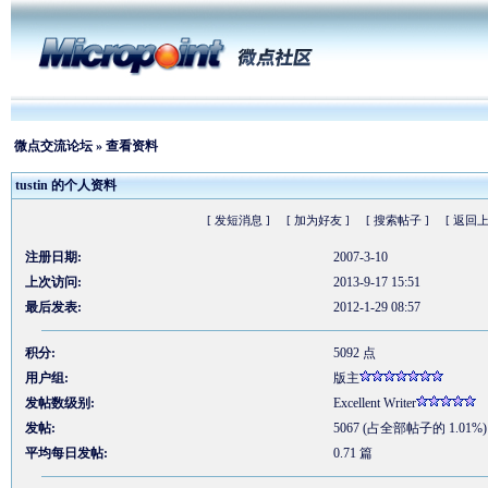
微点交流论坛
» 查看资料
tustin 的个人资料
[ 发短消息 ]
[ 加为好友 ]
[ 搜索帖子 ]
[ 返回上
注册日期:
2007-3-10
上次访问:
2013-9-17 15:51
最后发表:
2012-1-29 08:57
积分:
5092 点
用户组:
版主
发帖数级别:
Excellent Writer
发帖:
5067 (占全部帖子的 1.01%)
平均每日发帖:
0.71 篇