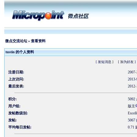
微点交流论坛
» 查看资料
tustin 的个人资料
[ 发短消息 ]
[ 加为好友 ]
注册日期:
2007-
上次访问:
2013-
最后发表:
2012-
积分:
5092
用户组:
版主
发帖数级别:
Excell
发帖:
5067
平均每日发帖:
0.71 